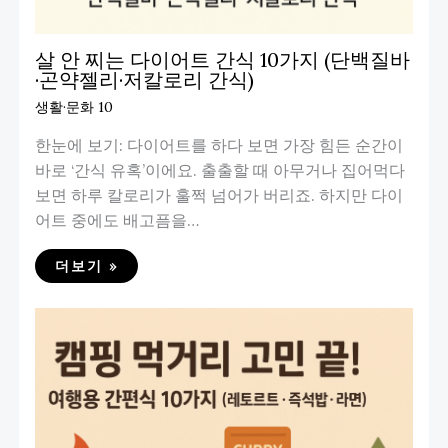
살 안 찌는 다이어트 간식 10가지 (단백질바
·곤약젤리·저칼로리 간식)
생활·문화 10
한눈에 보기: 다이어트를 하다 보면 가장 힘든 순간이
바로 ‘간식 유혹’이에요. 출출할 때 아무거나 집어먹다
보면 하루 칼로리가 훌쩍 넘어가 버리죠. 하지만 다이
어트 중에도 배고픔을…
더보기 »