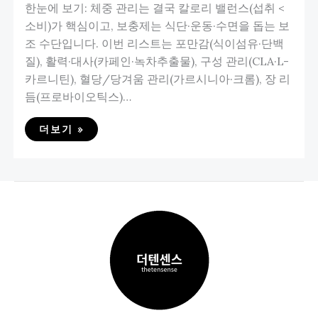
한눈에 보기: 체중 관리는 결국 칼로리 밸런스(섭취 <
소비)가 핵심이고, 보충제는 식단·운동·수면을 돕는 보
조 수단입니다. 이번 리스트는 포만감(식이섬유·단백
질), 활력·대사(카페인·녹차추출물), 구성 관리(CLA·L-
카르니틴), 혈당/당겨움 관리(가르시니아·크롬), 장 리
듬(프로바이오틱스)…
더보기 »