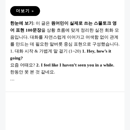
영
더보기 »
어
스
한눈에 보기:
이 글은
원어민이 실제로 쓰는 스몰토크 영
몰
토
어 표현 100문장
을 상황 흐름에 맞게 정리한 실전 회화 모
크
표
음입니다. 대화를 자연스럽게 이어가고 어색함 없이 관계
현
100
를 만드는 데 필요한 말버릇 중심 표현으로 구성했습니다.
문
1. 대화 시작 & 가볍게 말 걸기 (1~20)
1. Hey, how’s it
장
(원
going?
어
민
요즘 어때요?
2. I feel like I haven’t seen you in a while.
이
한동안 못 본 것 같네요.
매
일
…
쓰
는
잡
담
영
어
회
화
완
전
정
리)