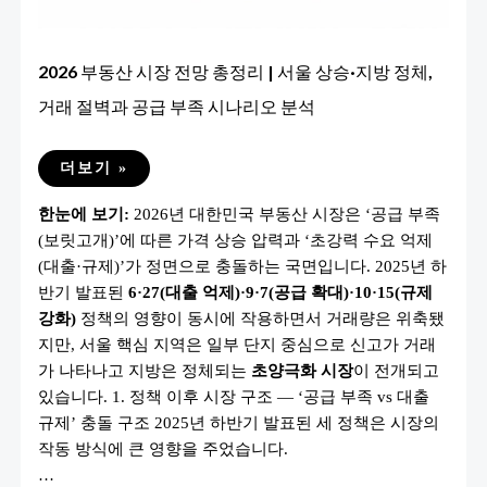
2026 부동산 시장 전망 총정리 | 서울 상승·지방 정체,
거래 절벽과 공급 부족 시나리오 분석
2026
더보기 »
부
동
한눈에 보기:
2026년 대한민국 부동산 시장은 ‘공급 부족
산
시
(보릿고개)’에 따른 가격 상승 압력과 ‘초강력 수요 억제
장
전
(대출·규제)’가 정면으로 충돌하는 국면입니다. 2025년 하
망
총
반기 발표된
6·27(대출 억제)·9·7(공급 확대)·10·15(규제
정
강화)
정책의 영향이 동시에 작용하면서 거래량은 위축됐
리
|
지만, 서울 핵심 지역은 일부 단지 중심으로 신고가 거래
서
울
가 나타나고 지방은 정체되는
초양극화 시장
이 전개되고
상
있습니다. 1. 정책 이후 시장 구조 — ‘공급 부족 vs 대출
승
·
규제’ 충돌 구조 2025년 하반기 발표된 세 정책은 시장의
지
방
작동 방식에 큰 영향을 주었습니다.
정
체,
…
거