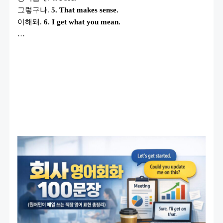
화
그렇구나.
5. That makes sense.
가
끊
이해돼.
6. I get what you mean.
기
지
…
않
는
핵
심
영
어
표
현
총
정
리)