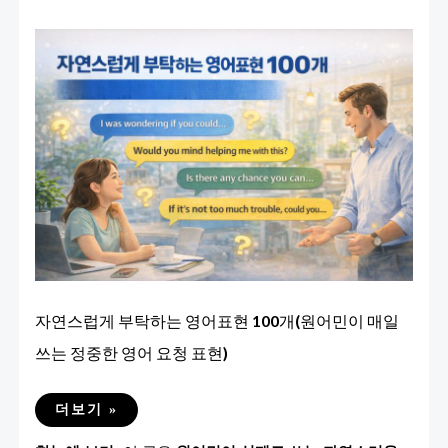
자연스럽게 부탁하는 영어표현 100개(원어민이 매일
쓰는 정중한 영어 요청 표현)
자
더보기 »
연
스