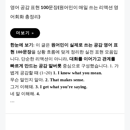
영어 공감 표현 100문장(원어민이 매일 쓰는 리액션 영
어회화 총정리)
영
더보기 »
어
공
한눈에 보기:
이 글은
원어민이 실제로 쓰는 공감 영어 표
감
표
현 100문장
을 상황 흐름에 맞게 정리한 실전 표현 모음입
현
100
니다. 단순한 리액션이 아니라,
대화를 이어가고 관계를
문
장
빠르게 만드는 공감 말버릇
중심으로 구성했습니다. 1. 가
(원
볍게 공감할 때 (1~20)
1. I know what you mean.
어
민
무슨 말인지 알아.
2. That makes sense.
이
매
그거 이해돼.
3. I get what you’re saying.
일
네 말 이해해.
4.
쓰
는
…
리
액
션
영
어
회
화