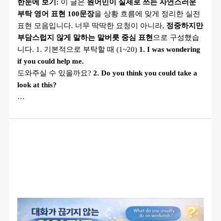
한눈에 보기:
이 글은
원어민이 실제로 쓰는 자연스러운
럽
게
부탁 영어 표현 100문장
을 상황 흐름에 맞게 정리한 실전
부
탁
표현 모음입니다. 너무 딱딱한 요청이 아니라,
정중하지만
하
는
부담스럽지 않게 말하는 말버릇 중심 표현
으로 구성했습
영
니다. 1. 기본적으로 부탁할 때 (1~20)
1. I was wondering
어
표
if you could help me.
현
100
도와주실 수 있을까요?
2. Do you think you could take a
개
look at this?
(원
어
…
민
이
매
일
쓰
는
정
중
한
영
어
요
청
표
현)