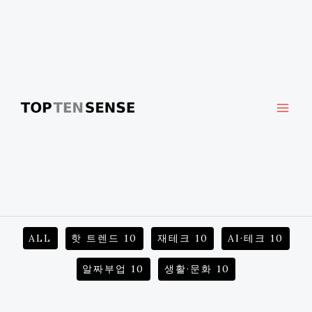
Skip
to
content
Filter
ALL
핫 트렌드 10
재테크 10
AI·테크 10
posts
by
알짜부업 10
생활·문화 10
category