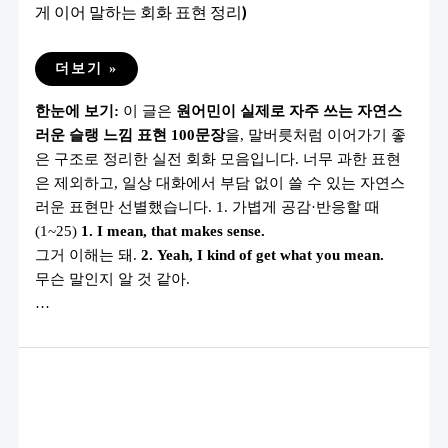
게 이어 말하는 회화 표현 정리)
원
더보기 »
어
민
한눈에 보기:
이 글은
원어민이 실제로 자주 쓰는 자연스
이
진
러운 슬랭 느낌 표현 100문장
을, 말버릇처럼 이어가기 좋
짜
많
은 구조로 정리한 실전 회화 모음입니다. 너무 과한 표현
이
쓰
은 제외하고, 일상 대화에서 부담 없이 쓸 수 있는 자연스
는
러운 표현만 선별했습니다. 1. 가볍게 공감·반응할 때
슬
랭
(1~25)
1. I mean, that makes sense.
영
어
그거 이해는 돼.
2. Yeah, I kind of get what you mean.
100
무슨 말인지 알 것 같아.
문
장
…
(자
연
스
럽
게
이
어
말
하
는
회