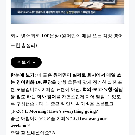
회사 영어회화 100문장 (원어민이 매일 쓰는 직장 영어
표현 총정리)
회
더보기 »
사
영
한눈에 보기:
이 글은
원어민이 실제로 회사에서 매일 쓰
어
회
는 영어회화 100문장
을 상황 흐름에 맞게 정리한 실전 표
화
100
현 모음입니다. 이메일 표현이 아닌,
회의·보고·요청·잡담
문
장
등 말로 하는 회사 영어
를 자연스럽게 이어 말할 수 있도
(원
록 구성했습니다. 1. 출근 & 인사 & 가벼운 스몰토크
어
민
(1~20)
1. Morning! How’s everything going?
이
매
좋은 아침이에요! 요즘 어때요?
2. How was your
일
weekend?
쓰
는
주말 잘 보내셨어요?
3.
직