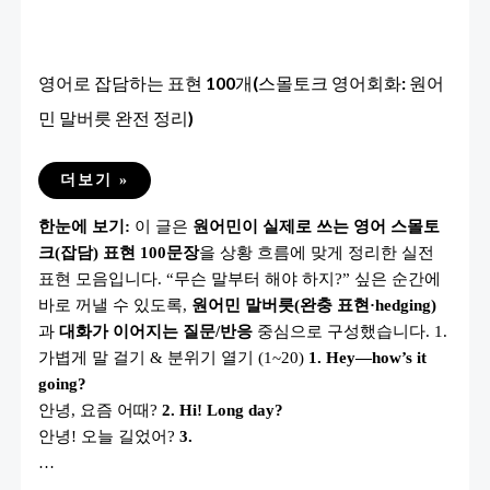
화
표
현
정
리)
영어로 잡담하는 표현 100개(스몰토크 영어회화: 원어
민 말버릇 완전 정리)
영
더보기 »
어
로
한눈에 보기:
이 글은
원어민이 실제로 쓰는 영어 스몰토
잡
담
크(잡담) 표현 100문장
을 상황 흐름에 맞게 정리한 실전
하
는
표현 모음입니다. “무슨 말부터 해야 하지?” 싶은 순간에
표
현
바로 꺼낼 수 있도록,
원어민 말버릇(완충 표현·hedging)
100
과
대화가 이어지는 질문/반응
중심으로 구성했습니다. 1.
개
(스
가볍게 말 걸기 & 분위기 열기 (1~20)
1. Hey—how’s it
몰
토
going?
크
안녕, 요즘 어때?
2. Hi! Long day?
영
어
안녕! 오늘 길었어?
3.
회
화:
…
원
어