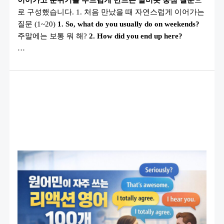
어
로 구성했습니다. 1. 처음 만났을 때 자연스럽게 이어가는
질
문
질문 (1~20)
1. So, what do you usually do on weekends?
100
개
주말에는 보통 뭐 해?
2. How did you end up here?
(원
…
어
민
이
자
주
쓰
는
스
몰
토
크
질
문
표
현