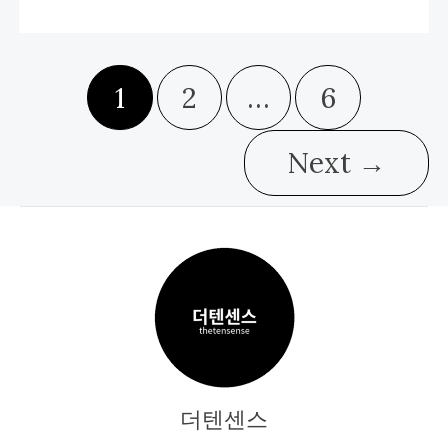
래
절
벽
과
공
급
1
2
…
6
부
족
시
나
Next
→
리
오
분
석
더텐센스