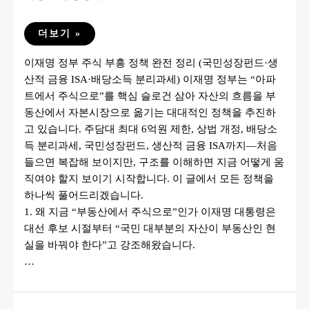
이
더보기 »
재
명
이재명 정부 주식 부흥 정책 완전 정리 (국민성장펀드·생
정
부
산적 금융 ISA·배당소득 분리과세) 이재명 정부는 “아파
증
시
트에서 주식으로”를 핵심 슬로건 삼아 자산의 흐름을 부
부
양
동산에서 자본시장으로 옮기는 대대적인 정책을 추진하
정
고 있습니다. 주담대 최대 6억원 제한, 상법 개정, 배당소
책
2026
득 분리과세, 국민성장펀드, 생산적 금융 ISA까지—처음
|
국
들으면 복잡해 보이지만, 구조를 이해하면 지금 어떻게 움
민
직여야 할지 보이기 시작합니다. 이 글에서 모든 정책을
성
장
하나씩 풀어드리겠습니다.
펀
드
1. 왜 지금 “부동산에서 주식으로”인가 이재명 대통령은
·ISA·
배
대선 후보 시절부터 “국민 대부분의 자산이 부동산인 현
당
실을 바꿔야 한다”고 강조해왔습니다.
소
득
…
총
정
리