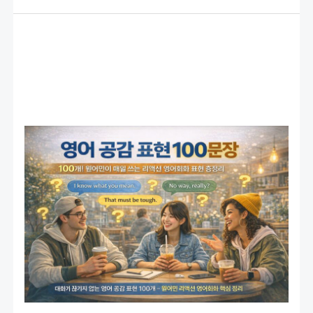
민
말
버
릇
완
전
정
리)