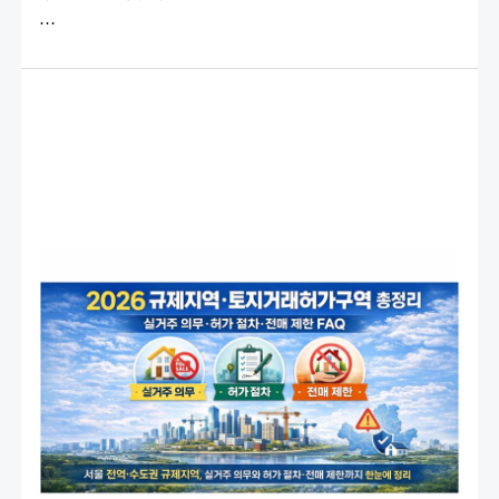
장
…
영
어
표
현
총
정
리)