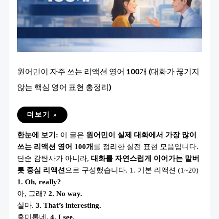
원어민이 자주 쓰는 리액션 영어 100개 (대화가 끊기지
않는 핵심 영어 표현 총정리)
원
더보기 »
어
민
한눈에 보기:
이 글은
원어민이 실제 대화에서 가장 많이
이
자
쓰는 리액션 영어 100개
를 정리한 실전 표현 모음입니다.
주
쓰
단순 감탄사가 아니라,
대화를 자연스럽게 이어가는 말버
는
리
릇 중심 리액션
으로 구성했습니다. 1. 기본 리액션 (1~20)
액
1. Oh, really?
션
영
아, 그래?
2. No way.
어
100
설마.
3. That’s interesting.
개
흥미롭네.
4. I see.
(대