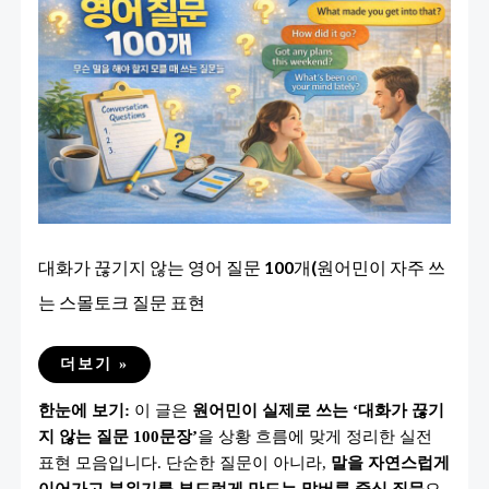
대화가 끊기지 않는 영어 질문 100개(원어민이 자주 쓰
는 스몰토크 질문 표현
대
더보기 »
화
가
한눈에 보기:
이 글은
원어민이 실제로 쓰는 ‘대화가 끊기
끊
기
지 않는 질문 100문장’
을 상황 흐름에 맞게 정리한 실전
지
않
표현 모음입니다. 단순한 질문이 아니라,
말을 자연스럽게
는
영
이어가고 분위기를 부드럽게 만드는 말버릇 중심 질문
으