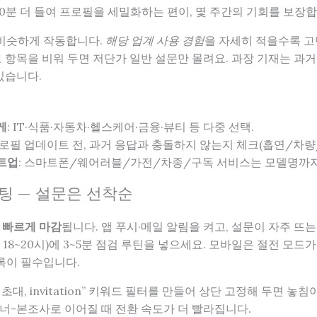
10분 더 들여 프로필을 세밀화하는 편이, 몇 주간의 기회를 보장합
 비슷하게 작동합니다.
해당 업계 사용 경험
을 자세히 적을수록 
 항목을 비워 두면 저단가 일반 설문만 몰려요. 과장 기재는 과거
있습니다.
게
: IT·식품·자동차·헬스케어·금융·뷰티 등 다중 선택.
프로필 업데이트 전, 과거 응답과 충돌하지 않는지 체크(흡연/차량/
트업
: 스마트폰/웨어러블/가전/차종/구독 서비스는 모델명까지
세팅 — 설문은 선착순
이
빠르게 마감
됩니다. 앱 푸시·메일 알림을 켜고, 설문이 자주 뜨는 
직후 18~20시)에 3~5분 점검 루틴을 넣으세요. 모바일은 절전 모
등록이 필수입니다.
문, 초대, invitation” 키워드 필터를 만들어 상단 고정해 두면 놓침
너-본조사로 이어질 때 전환 속도가 더 빨라집니다.