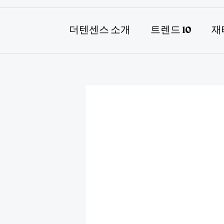
더텐센스 소개
트렌드 10
재