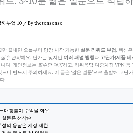
드: 3~10분 짧은 설문으로 적립하
알짜부업 10
/ By
thetensense
만 끝내면 오늘부터 당장 시작 가능한
설문 리워드 부업
. 핵심
 점수 관리
예요. 단가는 낮지만
여러 패널 병행
과
고단가(제품 테
집니다. 개인정보는
필수만 제공
하고, 허위응답·다중계정·VPN 등
있으니 반드시 주의하세요. 이 글은 ‘짧은 설문’으로 출발해 고단
다.
성 — 매칭률이 수익을 좌우
 — 설문은 선착순
 무성의 응답은 계정 제한
— 제품 테스트·1:1 인터뷰