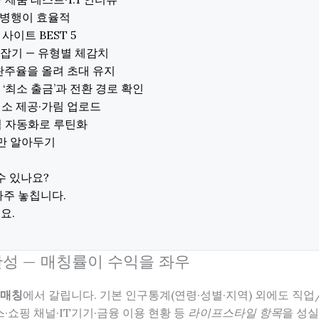
5곳 병행이 효율적
 사이트 BEST 5
 감 잡기 — 유형별 체감치
 완주율을 올려 초대 유지
— ‘최소 출금’과 전환 경로 확인
 최소 제공·가림 업로드
법적 자동화로 루틴화
본만 알아두기
수 있나요?
자주 놓칩니다.
요.
% 완성 — 매칭률이 수익을 좌우
 매칭
에서 갈립니다. 기본 인구통계(연령·성별·지역) 외에도 직업
·쇼핑 채널·IT기기·금융 이용 현황 등
라이프스타일 항목
을 성실