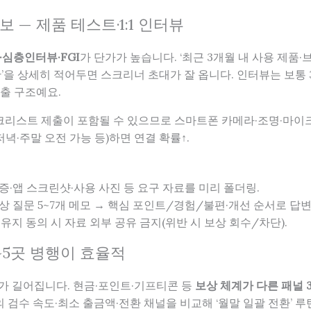
보 — 제품 테스트·1:1 인터뷰
심층인터뷰·FGI
가 단가가 높습니다. ‘최근 3개월 내 사용 제품·
한’을 상세히 적어두면 스크리너 초대가 잘 옵니다. 인터뷰는 보통 
제출 구조예요.
크리스트 제출이 포함될 수 있으므로 스마트폰 카메라·조명·마이크
녁·주말 오전 가능 등)하면 연결 확률↑.
수증·앱 스크린샷·사용 사진 등 요구 자료를 미리 폴더링.
예상 질문 5~7개 메모 → 핵심 포인트/경험/불편·개선 순서로 답변
밀유지 동의 시 자료 외부 공유 금지(위반 시 보상 회수/차단).
3~5곳 병행이 효율적
기’가 길어집니다. 현금·포인트·기프티콘 등
보상 체계가 다른 패널 3
의 검수 속도·최소 출금액·전환 채널을 비교해 ‘월말 일괄 전환’ 