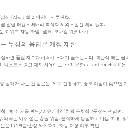
/점심/저녁 3회 리마인더로 루틴화.
: 앱 알림 허용 + 배터리 최적화 제외 + 절전 예외 등록.
설문 키워드 자동 라벨/별표, 모바일 위젯 배치.
리 — 무성의 응답은 계정 제한
부실하면
품질 지수
가 하락해 초대가 줄어듭니다. 객관식 패턴 클릭(111
텍스트는 경고·제재 사유예요. 주의 문항(attention check
 실패가 나는 긴 설문은 PC로 진행하고, 중도 이탈이 잦으면 
원칙
: “평소 사용 빈도/이유/대안”처럼 구체적 2문장으로 답변.
함
: 왜곡은 이후 설문 충돌 위험. 솔직하게 응답하고 다음 초대 대기
 설문은 PC·크롬·안정 와이파이, 자동 저장 여부 확인.