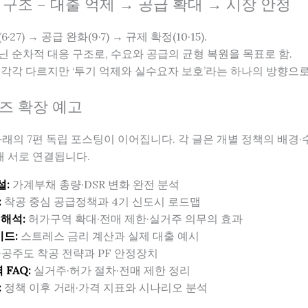
결 구조 – 대출 억제 → 공급 확대 → 시장 안정
27) → 공급 완화(9·7) → 규제 확정(10·15).
닌 순차적 대응 구조로, 수요와 공급의 균형 복원을 목표로 함.
 각각 다르지만 ‘투기 억제와 실수요자 보호’라는 하나의 방향으
리즈 확장 예고
래의 7편 독립 포스팅이 이어집니다. 각 글은 개별 정책의 배경
해 서로 연결됩니다.
설:
가계부채 총량·DSR 변화 완전 분석
:
착공 중심 공급정책과 4기 신도시 로드맵
 해석:
허가구역 확대·전매 제한·실거주 의무의 효과
이드:
스트레스 금리 계산과 실제 대출 예시
공주도 착공 전략과 PF 안정장치
FAQ:
실거주·허가 절차·전매 제한 정리
:
정책 이후 거래·가격 지표와 시나리오 분석