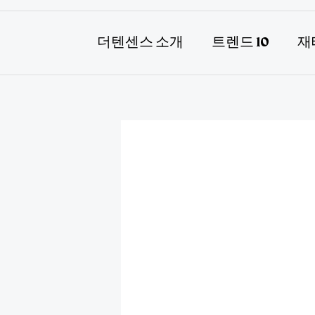
더텐센스 소개
트렌드 10
재