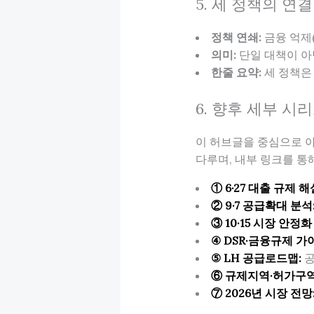
5. 세 정책의 연
정책 연쇄:
금융 억제(6·
의미:
단일 대책이 아
한줄 요약:
세 정책은
6. 향후 세부 시
이 허브글을 중심으로 아
다루며, 내부 링크를 통
① 6·27 대출 규제 해
② 9·7 공급확대 분석
③ 10·15 시장 안정화
④ DSR·금융규제 가
⑤ LH 공급로드맵:
공
⑥ 규제지역·허가구역 
⑦ 2026년 시장 전망