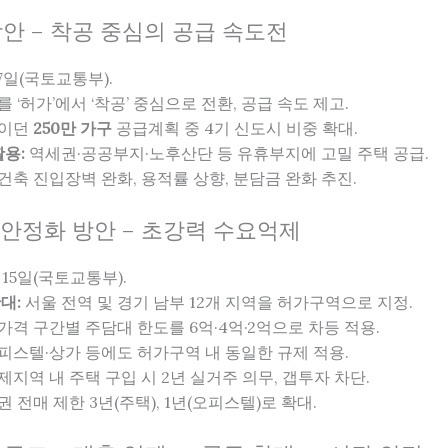
 방안 – 착공 중심의 공급 속도전
 7일(국토교통부).
 ‘허가’에서 ‘착공’ 중심으로 전환, 공급 속도 제고.
약이던
250만 가구
공급계획 중 4기 신도시 비중 확대.
용:
역세권·공공부지·노후산단 등 유휴부지에 고밀 주택 공급.
축 진입장벽 완화, 용적률 상향, 분담금 완화 추진.
시장 안정화 방안 – 초강력 수요억제
 15일(국토교통부).
대:
서울 전역 및 경기 남부 12개 지역을 허가구역으로 지정.
격 구간별 주담대 한도를 6억·4억·2억으로 차등 적용.
피스텔·상가 등에도 허가구역 내 동일한 규제 적용.
제지역 내 주택 구입 시 2년 실거주 의무, 갭투자 차단.
 전매 제한 3년(주택), 1년(오피스텔)로 확대.