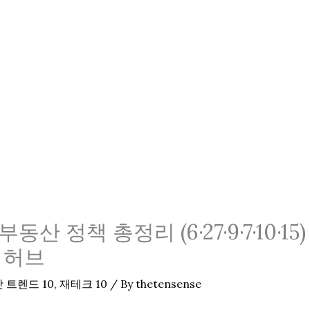
동산 정책 총정리 (6·27·9·7·10·1
 허브
 트렌드 10
,
재테크 10
/ By
thetensense