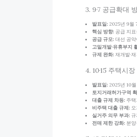
3. 9·7 공급확대
발표일:
2025년 9월
핵심 방향:
공급 지표를
공급 규모:
대선 공
고밀개발·유휴부지 활
규제 완화:
재개발·재건
4. 10·15 주택
발표일:
2025년 10월
토지거래허가구역 확
대출 규제 차등:
주택가
비주택 대출 규제:
오
실거주 의무 부과:
규
전매 제한 강화:
분양권