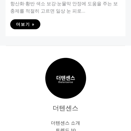
항산화·황반 색소 보강·눈물막 안정에 도움을 주는 보
충제를 적절히 고르면 일상 눈 피로…
더보기 »
더텐센스
더텐센스 소개
트렌드 10