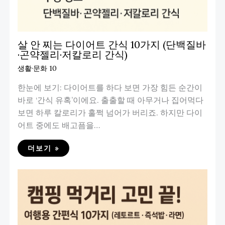
살 안 찌는 다이어트 간식 10가지 (단백질바
·곤약젤리·저칼로리 간식)
생활·문화 10
한눈에 보기: 다이어트를 하다 보면 가장 힘든 순간이
바로 ‘간식 유혹’이에요. 출출할 때 아무거나 집어먹다
보면 하루 칼로리가 훌쩍 넘어가 버리죠. 하지만 다이
어트 중에도 배고픔을…
더보기 »