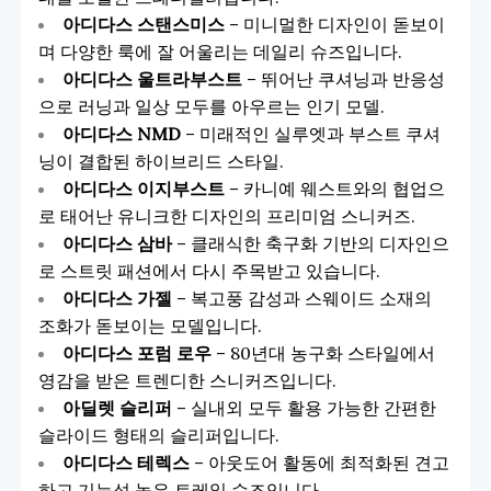
아디다스 스탠스미스
– 미니멀한 디자인이 돋보이
며 다양한 룩에 잘 어울리는 데일리 슈즈입니다.
아디다스 울트라부스트
– 뛰어난 쿠셔닝과 반응성
으로 러닝과 일상 모두를 아우르는 인기 모델.
아디다스 NMD
– 미래적인 실루엣과 부스트 쿠셔
닝이 결합된 하이브리드 스타일.
아디다스 이지부스트
– 카니예 웨스트와의 협업으
로 태어난 유니크한 디자인의 프리미엄 스니커즈.
아디다스 삼바
– 클래식한 축구화 기반의 디자인으
로 스트릿 패션에서 다시 주목받고 있습니다.
아디다스 가젤
– 복고풍 감성과 스웨이드 소재의
조화가 돋보이는 모델입니다.
아디다스 포럼 로우
– 80년대 농구화 스타일에서
영감을 받은 트렌디한 스니커즈입니다.
아딜렛 슬리퍼
– 실내외 모두 활용 가능한 간편한
슬라이드 형태의 슬리퍼입니다.
아디다스 테렉스
– 아웃도어 활동에 최적화된 견고
하고 기능성 높은 트레일 슈즈입니다.