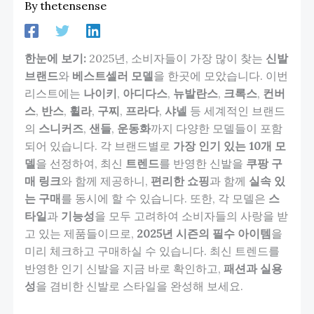
By
thetensense
한눈에 보기:
2025년, 소비자들이 가장 많이 찾는
신발
브랜드
와
베스트셀러 모델
을 한곳에 모았습니다. 이번
리스트에는
나이키
,
아디다스
,
뉴발란스
,
크록스
,
컨버
스
,
반스
,
휠라
,
구찌
,
프라다
,
샤넬
등 세계적인 브랜드
의
스니커즈
,
샌들
,
운동화
까지 다양한 모델들이 포함
되어 있습니다. 각 브랜드별로
가장 인기 있는 10개 모
델
을 선정하여, 최신
트렌드
를 반영한 신발을
쿠팡 구
매 링크
와 함께 제공하니,
편리한 쇼핑
과 함께
실속 있
는 구매
를 동시에 할 수 있습니다. 또한, 각 모델은
스
타일
과
기능성
을 모두 고려하여 소비자들의 사랑을 받
고 있는 제품들이므로,
2025년 시즌의 필수 아이템
을
미리 체크하고 구매하실 수 있습니다. 최신 트렌드를
반영한 인기 신발을 지금 바로 확인하고,
패션과 실용
성
을 겸비한 신발로 스타일을 완성해 보세요.