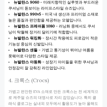
뉴발란스 9060
– 미래지향적인 실루엣과 부드러운
쿠셔닝이 돋보이는 라이프스타일 슈즈입니다.
뉴발란스 990v5
– 미국 내 생산과 프리미엄 소재로
높은 품질과 편안함을 제공하는 모델입니다.
뉴발란스 프레쉬폼 1080
– 러닝화 중에서도 쿠셔
닝이 탁월해 장거리 달리기에 적합합니다.
뉴발란스 워킹화
– 장시간 착용에도 피로감이 적은
기능성 중심의 신발입니다.
뉴발란스 샌들
– 가볍고 통기성이 뛰어난 여름용
풋웨어로 다양한 스타일 제공.
뉴발란스 아동화
– 성장기 아이들을 위한 쿠셔닝과
안정감이 잘 갖춰진 라인업입니다.
4. 크록스 (Crocs)
가볍고 편안한 EVA 소재로 만든 크록스는 전 세계적으
로 캐주얼 슈즈의 대명사로 자리 잡았습니다. 특히 클
래식 클로그는 실내외 모두에서 활용도가 높아 올해도