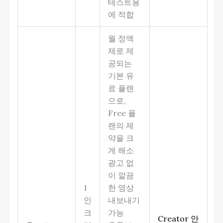
테스트용
에 적합
월 정액
제로 제
공되는
기본 유
료 플랜
으로,
Free 플
랜의 제
약을 크
게 해소
광고 없
이 깔끔
1
한 영상
인
내보내기
크
가능
Creator 안