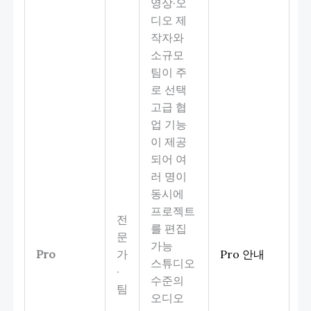
영상·오
디오 제
작자와
소규모
팀이 주
로 선택
고급 협
업 기능
이 제공
되어 여
러 명이
동시에
프로젝트
전
를 편집
문
가능
Pro
가
Pro 안내
스튜디오
·
수준의
팀
오디오