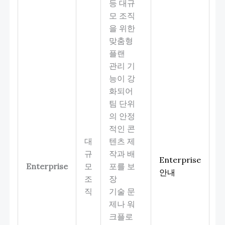
등 대규
모 조직
을 위한
맞춤형
플랜
관리 기
능이 강
화되어
팀 단위
의 안정
적인 콘
대
텐츠 제
규
작과 배
Enterprise
Enterprise
모
포를 보
안내
조
장
직
기술 문
제나 워
크플로