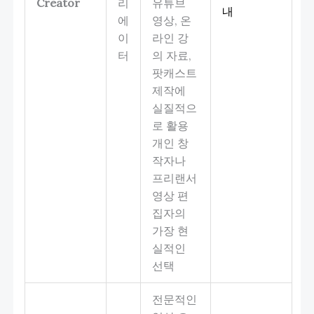
Creator
리
유튜브
내
에
영상, 온
이
라인 강
터
의 자료,
팟캐스트
제작에
실질적으
로 활용
개인 창
작자나
프리랜서
영상 편
집자의
가장 현
실적인
선택
전문적인