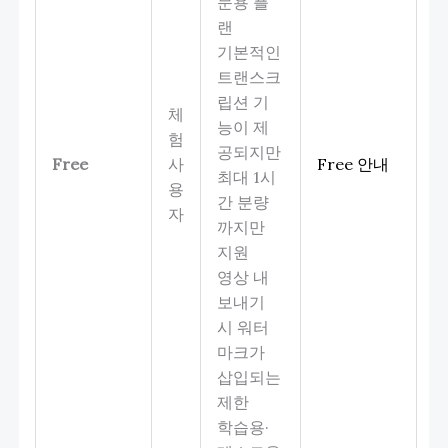
문용 플
랜
기본적인
트랜스크
립션 기
체
능이 제
험
공되지만
Free
사
Free 안내
최대 1시
용
간 분량
자
까지만
지원
영상 내
보내기
시 워터
마크가
삽입되는
제한
학습용·