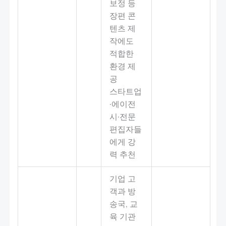
보정 등
장편 콘
텐츠 제
작에도
적합한
환경 제
공
스타트업
·에이전
시·전문
편집자들
에게 강
력 추천
기업 고
객과 방
송국, 교
육 기관