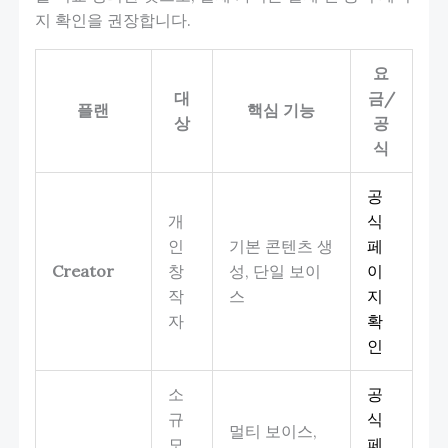
지 확인을 권장합니다.
요
대
금/
플랜
핵심 기능
상
공
식
공
개
식
인
기본 콘텐츠 생
페
Creator
창
성, 단일 보이
이
작
스
지
자
확
인
소
공
규
식
멀티 보이스,
모
페