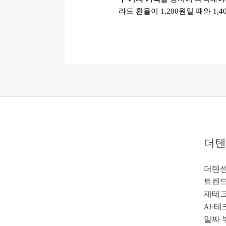
환
라도 환율이 1,200원일 때와 1
전
꿀
팁
더텐
더텐센
트렌드
재테크
AI·테
알짜 부