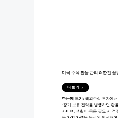
미국 주식 환율 관리 & 환전 꿀
미
더보기 »
국
주
한눈에 보기:
해외주식 투자에서 
식
환
·장기 보유 전략을 병행하면 환
율
관
자이며, 생활비·목돈 필요 시 적
리
&
두 가지 가격
을 동시에 의식해야 