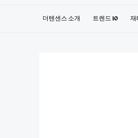
더텐센스 소개
트렌드 10
재