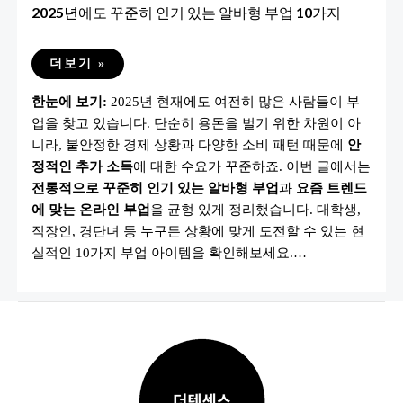
2025년에도 꾸준히 인기 있는 알바형 부업 10가지
2025
더보기 »
년
에
한눈에 보기:
2025년 현재에도 여전히 많은 사람들이 부
도
꾸
업을 찾고 있습니다. 단순히 용돈을 벌기 위한 차원이 아
준
히
니라, 불안정한 경제 상황과 다양한 소비 패턴 때문에
안
인
기
정적인 추가 소득
에 대한 수요가 꾸준하죠. 이번 글에서는
있
전통적으로 꾸준히 인기 있는 알바형 부업
과
요즘 트렌드
는
알
에 맞는 온라인 부업
을 균형 있게 정리했습니다. 대학생,
바
형
직장인, 경단녀 등 누구든 상황에 맞게 도전할 수 있는 현
부
실적인 10가지 부업 아이템을 확인해보세요.…
업
10
가
지