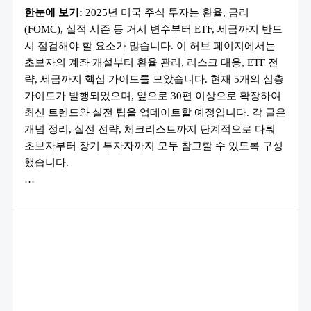
국
한눈에 보기:
2025년 미국 주식 투자는 환율, 금리
주
식
(FOMC), 실적 시즌 등 거시 변수부터 ETF, 세금까지 반드
투
자
시 점검해야 할 요소가 많습니다. 이 허브 페이지에서는
완
벽
초보자의 계좌 개설부터 환율 관리, 리스크 대응, ETF 전
정
략, 세금까지 핵심 가이드를 모았습니다. 현재 5개의 심층
리
30
가이드가 발행되었으며, 앞으로 30편 이상으로 확장하여
마
스
최신 트렌드와 실전 팁을 업데이트할 예정입니다. 각 글은
터
개념 정리, 실전 전략, 체크리스트까지 단계적으로 다뤄
가
이
초보자부터 장기 투자자까지 모두 참고할 수 있도록 구성
드
–
했습니다.
환
율
…
·ETF·
세
금
까
지
총
정
리