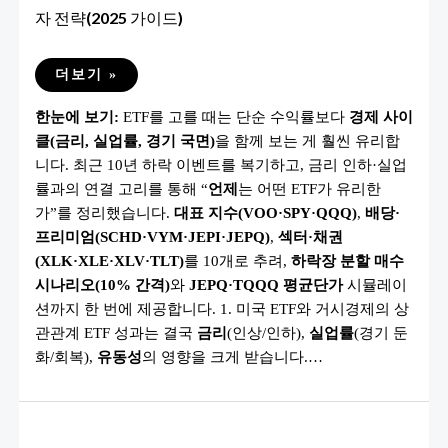
자 전략(2025 가이드)
미
더보기 »
국
주
한눈에 보기:
ETF를 고를 때는 단순 수익률보다
경제 사이
식
필
클(금리, 실업률, 경기 국면)
을 함께 보는 게 훨씬 유리합
수
ETF
니다. 최근 10년 하락 이벤트를 복기하고, 금리 인하·실업
10
선
률과의 연결 고리를 통해 “
언제
는 어떤 ETF가 유리한
–
가”를 정리했습니다.
대표 지수(VOO·SPY·QQQ)
,
배당·
경
제
프리미엄(SCHD·VYM·JEPI·JEPQ)
,
섹터·채권
사
이
(XLK·XLE·XLV·TLT)
를 10개로 추려,
하락장 분할 매수
클
시나리오(10% 간격)
와
JEPQ·TQQQ 평균단가
시뮬레이
과
함
션까지 한 번에 제공합니다. 1. 미국 ETF와 거시경제의 상
께
보
관관계 ETF 성과는 결국
금리
(인상/인하),
실업률
(경기 둔
는
투
화/회복),
유동성
의 영향을 크게 받습니다.…
자
전
략
(2025
가
이