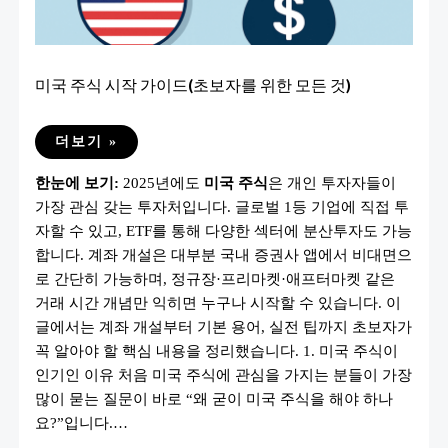
미국 주식 시작 가이드(초보자를 위한 모든 것)
미
더보기 »
국
주
한눈에 보기:
2025년에도
미국 주식
은 개인 투자자들이
식
시
가장 관심 갖는 투자처입니다. 글로벌 1등 기업에 직접 투
작
가
자할 수 있고, ETF를 통해 다양한 섹터에 분산투자도 가능
이
드
합니다. 계좌 개설은 대부분 국내 증권사 앱에서 비대면으
(초
로 간단히 가능하며, 정규장·프리마켓·애프터마켓 같은
보
자
거래 시간 개념만 익히면 누구나 시작할 수 있습니다. 이
를
위
글에서는 계좌 개설부터 기본 용어, 실전 팁까지 초보자가
한
꼭 알아야 할 핵심 내용을 정리했습니다. 1. 미국 주식이
모
든
인기인 이유 처음 미국 주식에 관심을 가지는 분들이 가장
것)
많이 묻는 질문이 바로 “왜 굳이 미국 주식을 해야 하나
요?”입니다.…