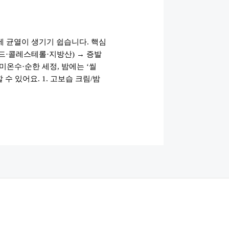
세 균열이 생기기 쉽습니다. 핵심
드·콜레스테롤·지방산) → 증발
미온수·순한 세정, 밤에는 ‘씰
수 있어요. 1. 고보습 크림/밤