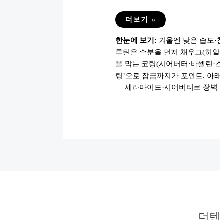
겨
더보기 »
울
철
한눈에 보기:
겨울엔 낮은 습도·
보
습
루틴은 수분을 먼저 채우고(히알
템
10
을 막는 코팅(시어버터·바셀린·스
가
지
링’으로 잠금까지가 포인트. 아래
(보
— 세라마이드·시어버터로 장벽 
습
크
림
·
립
밤
·
오
일
등)
더텐