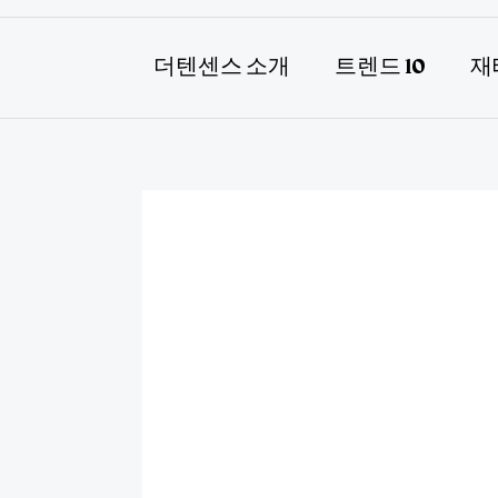
더텐센스 소개
트렌드 10
재