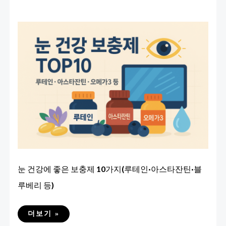
눈 건강에 좋은 보충제 10가지(루테인·아스타잔틴·블
루베리 등)
눈
더보기 »
건