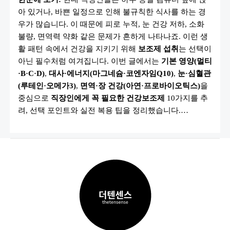
수
아 있거나, 바쁜 일정으로 인해 불규칙한 식사를 하는 경
건
강
우가 많습니다. 이 때문에 피로 누적, 눈 건강 저하, 소화
보
조
불량, 면역력 약화 같은 문제가 흔하게 나타나죠. 이런 생
제
활 패턴 속에서 건강을 지키기 위해
보조제 섭취
는 선택이
10
가
아닌 필수처럼 여겨집니다. 이번 글에서는
기본 영양(멀티
지
(비
·B·C·D)
,
대사·에너지(마그네슘·코엔자임Q10)
,
눈·심혈관
타
(루테인·오메가3)
,
면역·장 건강(아연·프로바이오틱스)
을
민
·
중심으로
직장인에게 꼭 필요한 건강보조제
10가지를 추
오
메
려, 선택 포인트와 실전 복용 팁을 정리했습니다.…
가
3·
루
테
인
등)