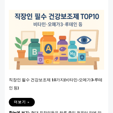
직장인 필수 건강보조제 10가지(비타민·오메가3·루테
인 등)
직
더보기 »
장
인
한눈에 보기:
현대 직장인들은 하루 종일 컴퓨터 앞에 앉
필