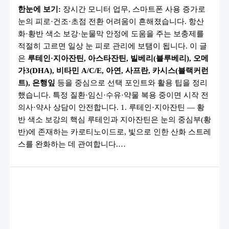
강
한눈에 보기:
장시간 모니터 업무, 스마트폰 사용 증가로
에
좋
눈의 피로·건조·초점 전환 어려움이 흔해졌습니다. 항산
은
보
화·황반 색소 보강·눈물막 안정에 도움을 주는 보충제를
충
제
적절히 고르면 일상 눈 피로 관리에 보탬이 됩니다. 이 글
10
은
루테인·지아잔틴, 아스타잔틴, 빌베리(블루베리), 오메
가
지
가3(DHA), 비타민 A/C/E, 아연, 사프란, 카시스(블랙커런
(루
테
트), 은행잎
등을 중심으로 선택 포인트와 활용 팁을 정리
인
했습니다. 특정 질환·임신·수유·약물 복용 중이면 시작 전
·
아
의사·약사 상담이 안전합니다. 1. 루테인·지아잔틴 — 황
스
타
반 색소 보강의 핵심 루테인과 지아잔틴은 눈의 중심부(황
잔
틴
반)에 존재하는 카로티노이드로, 빛으로 인한 산화 스트레
·
스를 완화하는 데 관여합니다.…
블
루
베
리
등)