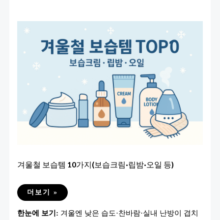
겨울철 보습템 10가지(보습크림·립밤·오일 등)
겨
더보기 »
울
철
한눈에 보기:
겨울엔 낮은 습도·찬바람·실내 난방이 겹치
보
습