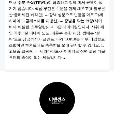
면서
수분 손실(TEWL)
이 급증하고 장벽 미세 균열이 생
템
10
기기 쉽습니다. 핵심 루틴은 수분을 먼저 채우고(히알루론
가
지
산·글리세린·베타인) → 장벽 성분으로 빈틈을 메우고(세
(보
라마이드·콜레스테롤·지방산) → 증발을 막는 코팅(시어
습
크
버터·바셀린·스쿠알란)까지 3단 레이어링입니다. 샤워·세
림
·
안 직후 3분 이내에 도포, 미온수·순한 세정, 밤에는 ‘씰
립
링’으로 잠금까지가 포인트. 아래 TOP10을 피부 타입별로
밤
·
조합하면 한겨울에도 촉촉함을 오래 유지할 수 있어요. 1.
오
일
고보습 크림/밤 — 세라마이드·시어버터로 장벽 코팅 겨울
등)
루틴의 중심이 되는 제품입니다.…