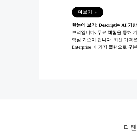
DESCRIPT
더보기 »
가
격
한눈에 보기:
Descript
는
AI 기
·
플
보적입니다. 무료 체험을 통해 
랜
2025
핵심 기준이 됩니다. 최신 가격은
총
정
Enterprise 네 가지 플랜
리
|
FREE·CREATOR·PRO·
비
교
더텐