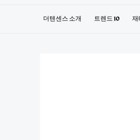
더텐센스 소개
트렌드 10
재