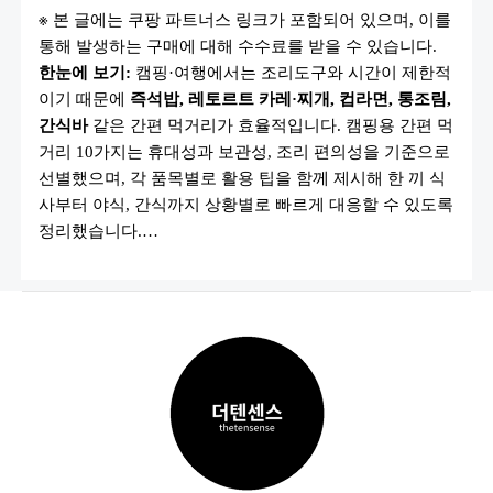
먹
※ 본 글에는 쿠팡 파트너스 링크가 포함되어 있으며, 이를
거
리
통해 발생하는 구매에 대해 수수료를 받을 수 있습니다.
고
민
한눈에 보기:
캠핑·여행에서는 조리도구와 시간이 제한적
끝!
캠
이기 때문에
즉석밥, 레토르트 카레·찌개, 컵라면, 통조림,
핑
간식바
같은 간편 먹거리가 효율적입니다. 캠핑용 간편 먹
용
간
거리 10가지는 휴대성과 보관성, 조리 편의성을 기준으로
편
먹
선별했으며, 각 품목별로 활용 팁을 함께 제시해 한 끼 식
거
사부터 야식, 간식까지 상황별로 빠르게 대응할 수 있도록
리
10
정리했습니다.…
가
지
(레
토
르
트
·
즉
석
밥
·
라
면)