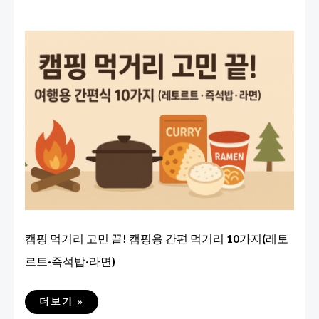
캠핑 먹거리 고민 끝! 캠핑용 간편 먹거리 10가지(레토
르트·즉석밥·라면)
캠
더보기 »
핑