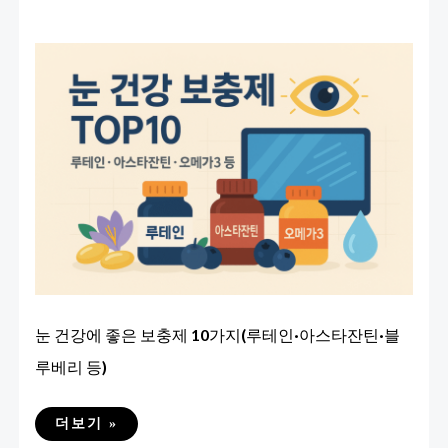
눈 건강에 좋은 보충제 10가지(루테인·아스타잔틴·블
루베리 등)
눈
더보기 »
건