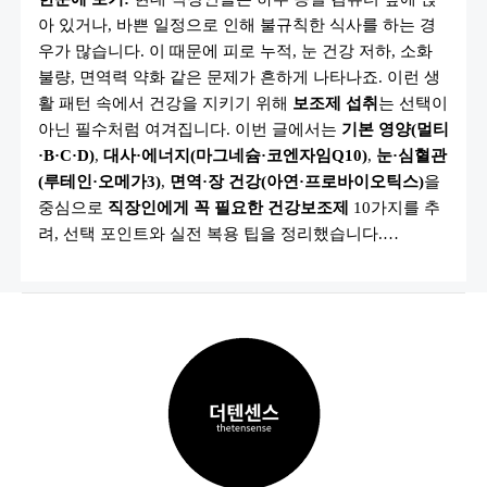
수
아 있거나, 바쁜 일정으로 인해 불규칙한 식사를 하는 경
건
강
우가 많습니다. 이 때문에 피로 누적, 눈 건강 저하, 소화
보
조
불량, 면역력 약화 같은 문제가 흔하게 나타나죠. 이런 생
제
활 패턴 속에서 건강을 지키기 위해
보조제 섭취
는 선택이
10
가
아닌 필수처럼 여겨집니다. 이번 글에서는
기본 영양(멀티
지
(비
·B·C·D)
,
대사·에너지(마그네슘·코엔자임Q10)
,
눈·심혈관
타
(루테인·오메가3)
,
면역·장 건강(아연·프로바이오틱스)
을
민
·
중심으로
직장인에게 꼭 필요한 건강보조제
10가지를 추
오
메
려, 선택 포인트와 실전 복용 팁을 정리했습니다.…
가
3·
루
테
인
등)