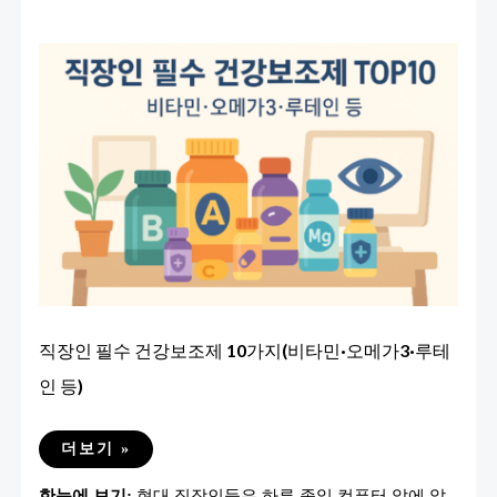
직장인 필수 건강보조제 10가지(비타민·오메가3·루테
인 등)
직
더보기 »
장
인
한눈에 보기:
현대 직장인들은 하루 종일 컴퓨터 앞에 앉
필