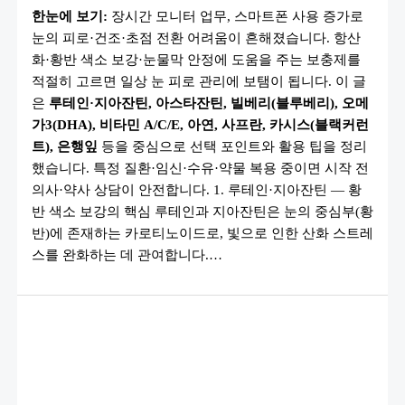
강
한눈에 보기:
장시간 모니터 업무, 스마트폰 사용 증가로
에
좋
눈의 피로·건조·초점 전환 어려움이 흔해졌습니다. 항산
은
보
화·황반 색소 보강·눈물막 안정에 도움을 주는 보충제를
충
제
적절히 고르면 일상 눈 피로 관리에 보탬이 됩니다. 이 글
10
은
루테인·지아잔틴, 아스타잔틴, 빌베리(블루베리), 오메
가
지
가3(DHA), 비타민 A/C/E, 아연, 사프란, 카시스(블랙커런
(루
테
트), 은행잎
등을 중심으로 선택 포인트와 활용 팁을 정리
인
했습니다. 특정 질환·임신·수유·약물 복용 중이면 시작 전
·
아
의사·약사 상담이 안전합니다. 1. 루테인·지아잔틴 — 황
스
타
반 색소 보강의 핵심 루테인과 지아잔틴은 눈의 중심부(황
잔
틴
반)에 존재하는 카로티노이드로, 빛으로 인한 산화 스트레
·
스를 완화하는 데 관여합니다.…
블
루
베
리
등)