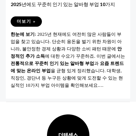
2025년에도 꾸준히 인기 있는 알바형 부업 10가지
2025
더보기 »
년
에
한눈에 보기:
2025년 현재에도 여전히 많은 사람들이 부
도
꾸
업을 찾고 있습니다. 단순히 용돈을 벌기 위한 차원이 아
준
히
니라, 불안정한 경제 상황과 다양한 소비 패턴 때문에
안
인
기
정적인 추가 소득
에 대한 수요가 꾸준하죠. 이번 글에서는
있
전통적으로 꾸준히 인기 있는 알바형 부업
과
요즘 트렌드
는
알
에 맞는 온라인 부업
을 균형 있게 정리했습니다. 대학생,
바
형
직장인, 경단녀 등 누구든 상황에 맞게 도전할 수 있는 현
부
실적인 10가지 부업 아이템을 확인해보세요.…
업
10
가
지