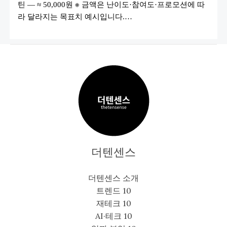
트
틴 — ≈ 50,000원 ※ 금액은 난이도·참여도·프로모션에 따
루
라 달라지는 목표치 예시입니다.…
틴
가
이
드)
더텐센스
더텐센스 소개
트렌드 10
재테크 10
AI·테크 10