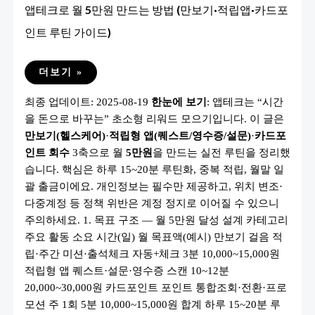
앱테크로 월 5만원 만드는 방법 (만보기·적립앱·카드포
인트 루틴 가이드)
앱
더보기 »
테
크
최종 업데이트: 2025-08-19
한눈에 보기
: 앱테크는 “시간
로
월
을 돈으로 바꾸는” 초소형 리워드 모으기입니다. 이 글은
5
만
만보기(헬스케어)
·
적립형 앱(퀘스트/영수증/설문)
·
카드포
원
만
인트 회수
3축으로 월
5만원
을 만드는 실전 루틴을 정리했
드
습니다. 핵심은 하루 15~20분 루틴화, 중복 적립, 월말 일
는
방
괄 출금이에요. 개인정보는 필수만 제공하고, 위치 변조·
법
(만
다중계정 등 정책 위반은 계정 정지로 이어질 수 있으니
보
주의하세요. 1. 목표 구조 — 월 5만원 달성 설계 카테고리
기
·
주요 활동 소요 시간(일) 월 목표액(예시) 만보기 걸음 적
적
립
립·주간 미션·출석체크 자동+체크 3분 10,000~15,000원
앱
·
적립형 앱 퀘스트·설문·영수증 스캔 10~12분
카
20,000~30,000원 카드포인트 포인트 통합조회·전환·프로
드
포
모션 주 1회 5분 10,000~15,000원 합계 하루 15~20분 루
인