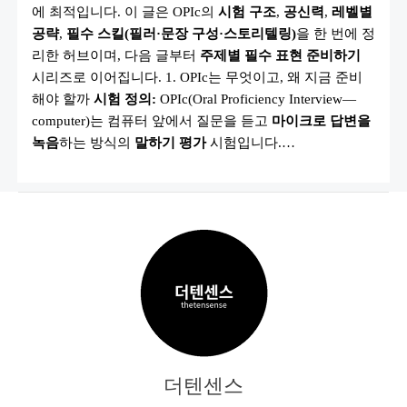
복:
에 최적입니다. 이 글은 OPIc의
시험 구조
,
공신력
,
레벨별
취
업
공략
,
필수 스킬(필러·문장 구성·스토리텔링)
을 한 번에 정
·
리한 허브이며, 다음 글부터
주제별 필수 표현 준비하기
학
교
시리즈로 이어집니다. 1. OPIc는 무엇이고, 왜 지금 준비
에
서
해야 할까
시험 정의:
OPIc(Oral Proficiency Interview—
통
computer)는 컴퓨터 앞에서 질문을 듣고
마이크로 답변을
하
는
녹음
하는 방식의
말하기 평가
시험입니다.…
말
하
기
능
력
200%
끌
어
올
리
는
전
략
더텐센스