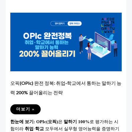
오픽(OPIc) 완전 정복: 취업·학교에서 통하는 말하기 능
력 200% 끌어올리는 전략
오
더보기 »
픽
(OPIC)
한눈에 보기:
OPIc(오픽)
은
말하기 100%
로 평가하는 시
완
전
험이라
취업
·
학교
모두에서 실무형 영어능력을 증명하기
정