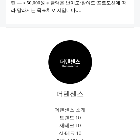
트
틴 — ≈ 50,000원 ※ 금액은 난이도·참여도·프로모션에 따
루
라 달라지는 목표치 예시입니다.…
틴
가
이
드)
더텐센스
더텐센스 소개
트렌드 10
재테크 10
AI·테크 10