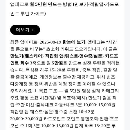
앱테크로 월 5만원 만드는 방법 (만보기·적립앱·카드포
인트 루틴 가이드)
앱
더보기 »
테
크
최종 업데이트: 2025-08-19
한눈에 보기
: 앱테크는 “시간
로
월
을 돈으로 바꾸는” 초소형 리워드 모으기입니다. 이 글은
5
만
만보기(헬스케어)
·
적립형 앱(퀘스트/영수증/설문)
·
카드포
원
만
인트 회수
3축으로 월
5만원
을 만드는 실전 루틴을 정리했
드
습니다. 핵심은 하루 15~20분 루틴화, 중복 적립, 월말 일
는
방
괄 출금이에요. 개인정보는 필수만 제공하고, 위치 변조·
법
(만
다중계정 등 정책 위반은 계정 정지로 이어질 수 있으니
보
주의하세요. 1. 목표 구조 — 월 5만원 달성 설계 카테고리
기
·
주요 활동 소요 시간(일) 월 목표액(예시) 만보기 걸음 적
적
립
립·주간 미션·출석체크 자동+체크 3분 10,000~15,000원
앱
·
적립형 앱 퀘스트·설문·영수증 스캔 10~12분
카
20,000~30,000원 카드포인트 포인트 통합조회·전환·프로
드
포
모션 주 1회 5분 10,000~15,000원 합계 하루 15~20분 루
인