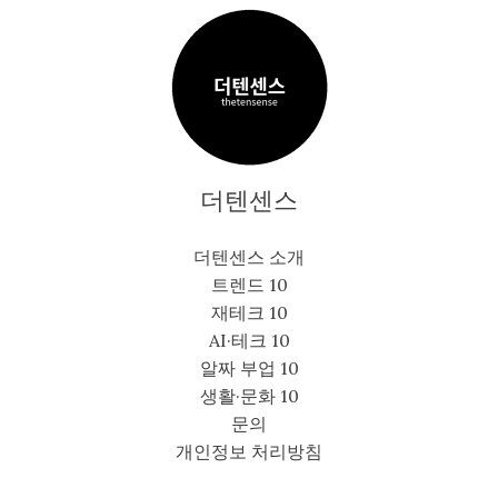
리
할
까?
더텐센스
더텐센스 소개
트렌드 10
재테크 10
AI·테크 10
알짜 부업 10
생활·문화 10
문의
개인정보 처리방침