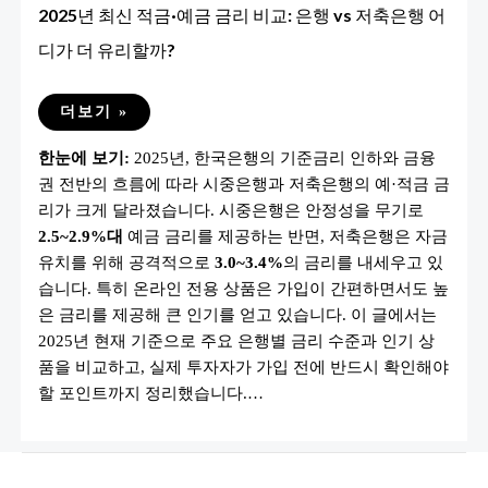
2025년 최신 적금·예금 금리 비교: 은행 vs 저축은행 어
디가 더 유리할까?
2025
더보기 »
년
최
한눈에 보기:
2025년, 한국은행의 기준금리 인하와 금융
신
적
권 전반의 흐름에 따라 시중은행과 저축은행의 예·적금 금
금
·
리가 크게 달라졌습니다. 시중은행은 안정성을 무기로
예
금
2.5~2.9%대
예금 금리를 제공하는 반면, 저축은행은 자금
금
유치를 위해 공격적으로
3.0~3.4%
의 금리를 내세우고 있
리
비
습니다. 특히 온라인 전용 상품은 가입이 간편하면서도 높
교:
은
은 금리를 제공해 큰 인기를 얻고 있습니다. 이 글에서는
행
2025년 현재 기준으로 주요 은행별 금리 수준과 인기 상
VS
저
품을 비교하고, 실제 투자자가 가입 전에 반드시 확인해야
축
은
할 포인트까지 정리했습니다.…
행
어
디
가
더
유