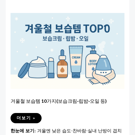
겨울철 보습템 10가지(보습크림·립밤·오일 등)
겨
더보기 »
울
철
한눈에 보기:
겨울엔 낮은 습도·찬바람·실내 난방이 겹치
보
습