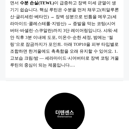
면서
수분 손실(TEWL)
이 급증하고 장벽 미세 균열이 생
템
10
기기 쉽습니다. 핵심 루틴은 수분을 먼저 채우고(히알루론
가
지
산·글리세린·베타인) → 장벽 성분으로 빈틈을 메우고(세
(보
라마이드·콜레스테롤·지방산) → 증발을 막는 코팅(시어
습
크
버터·바셀린·스쿠알란)까지 3단 레이어링입니다. 샤워·세
림
·
안 직후 3분 이내에 도포, 미온수·순한 세정, 밤에는 ‘씰
립
링’으로 잠금까지가 포인트. 아래 TOP10을 피부 타입별로
밤
·
조합하면 한겨울에도 촉촉함을 오래 유지할 수 있어요. 1.
오
일
고보습 크림/밤 — 세라마이드·시어버터로 장벽 코팅 겨울
등)
루틴의 중심이 되는 제품입니다.…