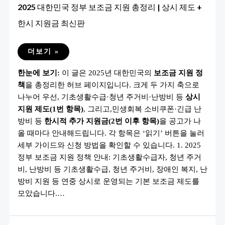
2025 대한민국 정부 보조금 지원 총정리 | 상시 제도 +
한시 지원금 최신판
2025
더보기 »
대
한
한눈에 보기:
이 글은 2025년 대한민국의
보조금 지원 정
민
국
책
을 총정리한 허브 페이지입니다. 크게 두 가지 축으로
정
부
나누어 우선, 기초생활수급·청년 주거비·난방비 등
상시
보
조
지원 제도(1번 항목)
, 그리고,민생회복 소비쿠폰·긴급 난
금
방비 등
한시적 추가 지원금(2번 이후 항목)
을 공고가 나
지
원
올 때마다 안내해드립니다. 각 항목은 ‘읽기’ 버튼을 눌러
총
정
세부 가이드와 신청 방법을 확인할 수 있습니다. 1. 2025
리
정부 보조금 지원 정책 안내: 기초생활수급자, 청년 주거
|
상
비, 난방비 등 기초생활수급, 청년 주거비, 장애인 복지, 난
시
제
방비 지원 등 연중 상시로 운영되는 기본 보조금 제도를
도
+
모았습니다.…
한
시
지
원