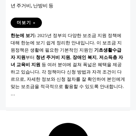
년 주거비, 난방비 등
2025
더보기 »
정
부
한눈에 보기:
2025년 정부의 다양한 보조금 지원 정책에
보
조
대해 한눈에 보기 쉽게 정리한 안내입니다. 이 보조금 지
금
지
원정책은 생활에 필요한 기본적인 지원인
기초생활수급
원
정
자 지원
부터
청년 주거비 지원
,
장애인 복지
,
저소득층 자
책
녀 교육비 지원
등 여러 분야에 걸쳐 폭넓은 혜택을 제공
안
내:
하고 있습니다. 각 정책마다 신청 방법과 자격 조건이 다
기
초
르므로, 자세한 정보와 신청 절차를 잘 확인하여 본인에게
생
맞는 보조금을 적극적으로 활용할 수 있도록 안내합니다.
활
수
…
급
자,
청
년
주
거
비,
난
방
비