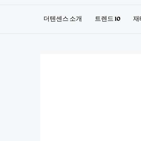
더텐센스 소개
트렌드 10
재