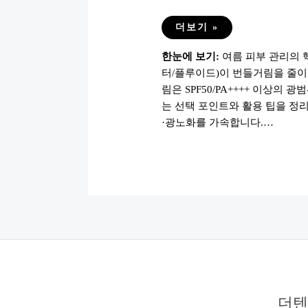
여
더보기 »
름
철
한눈에 보기:
여름 피부 관리의
피
부
터/플루이드)이 번들거림을 줄이고
관
리
림은 SPF50/PA++++ 이상의
템
10
는 선택 포인트와 활용 팁을 정리
가
·광노화를 가속합니다.…
지
(수
분
크
림
·
선
크
림
·
미
스
트
등)
더텐