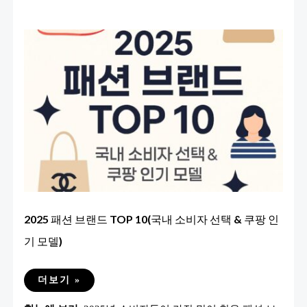
2025 패션 브랜드 TOP 10(국내 소비자 선택 & 쿠팡 인
기 모델)
2025
더보기 »
패
션