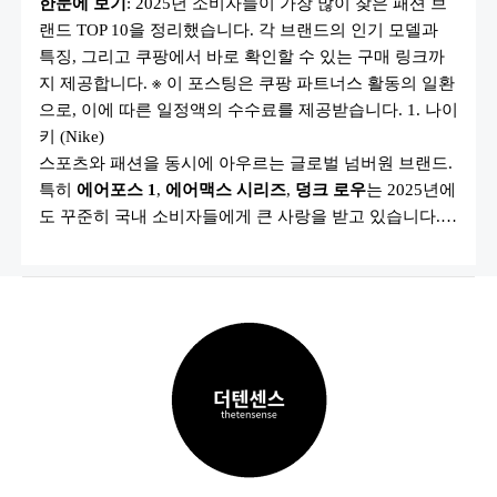
한눈에 보기
: 2025년 소비자들이 가장 많이 찾은 패션 브
브
랜
랜드 TOP 10을 정리했습니다. 각 브랜드의 인기 모델과
드
TOP
특징, 그리고 쿠팡에서 바로 확인할 수 있는 구매 링크까
10(국
내
지 제공합니다. ※ 이 포스팅은 쿠팡 파트너스 활동의 일환
소
으로, 이에 따른 일정액의 수수료를 제공받습니다. 1. 나이
비
자
키 (Nike)
선
택
스포츠와 패션을 동시에 아우르는 글로벌 넘버원 브랜드.
&
특히
에어포스 1
,
에어맥스 시리즈
,
덩크 로우
는 2025년에
쿠
팡
도 꾸준히 국내 소비자들에게 큰 사랑을 받고 있습니다.…
인
기
모
델)