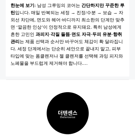
그
한눈에 보기:
남성 그루밍의 코어는
간단하지만 꾸준한 루
루
밍
틴
입니다. 매일 반복되는 세정 → 진정/수분 → 보습 → 자
템
추
외선 차단에, 면도와 헤어·바디까지 최소한의 단계만 맞추
천
10
면 ‘깔끔한 인상’이 안정적으로 유지돼요. 특히 남성에게
가
흔한 고민인
과피지·각질 들뜸·면도 자극·두피 유분·향취
지
|
관리
는 제품 선택과 순서만 바꾸어도 체감이 확 달라집니
스
킨
다. 세정 단계에서는 단순히 세안으로 끝내지 말고, 피부
·
타입에 맞는 폼클렌저나 젤 클렌저를 선택해 과잉 피지와
로
션
노폐물을 부드럽게 제거해야 합니다.…
·
면
도
기
·
헤
어
필
수
템
총
정
리