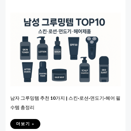
남자 그루밍템 추천 10가지 | 스킨·로션·면도기·헤어 필
수템 총정리
남
더보기 »
자