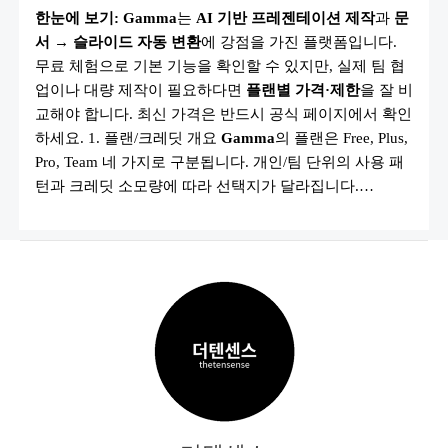
격
한눈에 보기:
Gamma
는
AI 기반 프레젠테이션 제작
과
문
플
랜
서 → 슬라이드 자동 변환
에 강점을 가진 플랫폼입니다.
2025
총
무료 체험으로 기본 기능을 확인할 수 있지만, 실제 팀 협
정
리
업이나 대량 제작이 필요하다면
플랜별 가격·제한
을 잘 비
|
교해야 합니다. 최신 가격은 반드시 공식 페이지에서 확인
FREE·PLUS·PRO·TEAM
비
하세요. 1. 플랜/크레딧 개요
Gamma
의 플랜은 Free, Plus,
교
Pro, Team 네 가지로 구분됩니다. 개인/팀 단위의 사용 패
턴과 크레딧 소모량에 따라 선택지가 달라집니다.…