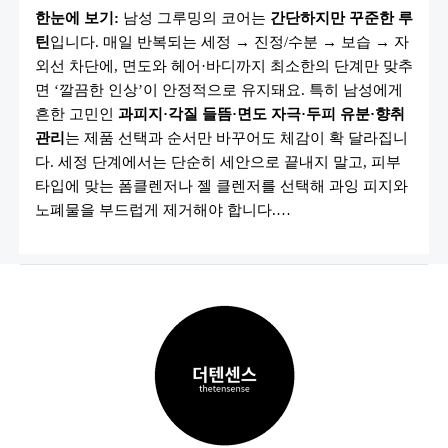
그
한눈에 보기:
남성 그루밍의 코어는
간단하지만 꾸준한 루
루
밍
틴
입니다. 매일 반복되는 세정 → 진정/수분 → 보습 → 자
템
추
외선 차단에, 면도와 헤어·바디까지 최소한의 단계만 맞추
천
10
면 ‘깔끔한 인상’이 안정적으로 유지돼요. 특히 남성에게
가
흔한 고민인
과피지·각질 들뜸·면도 자극·두피 유분·향취
지
|
관리
는 제품 선택과 순서만 바꾸어도 체감이 확 달라집니
스
킨
다. 세정 단계에서는 단순히 세안으로 끝내지 말고, 피부
·
타입에 맞는 폼클렌저나 젤 클렌저를 선택해 과잉 피지와
로
션
노폐물을 부드럽게 제거해야 합니다.…
·
면
도
기
·
헤
어
필
수
템
총
정
리