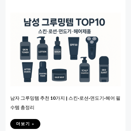
남자 그루밍템 추천 10가지 | 스킨·로션·면도기·헤어 필
수템 총정리
남
더보기 »
자