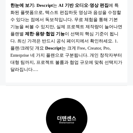
격
한눈에 보기:
Descript
는
AI 기반 오디오·영상 편집
에 특
·
플
화된 플랫폼으로, 텍스트 편집하듯 영상과 음성을 수정할
랜
2025
수 있다는 점에서 독보적입니다. 무료 체험을 통해 기본
총
정
기능을 써볼 수 있지만, 실제 프로젝트 제작량이 늘어나면
리
플랜별
제한·용량·협업 기능
이 선택의 핵심 기준이 됩니
|
FREE·CREATOR·PRO·ENTERPRISE
다. 최신 가격은 반드시 공식 페이지에서 확인하세요. 1.
비
교
플랜/크레딧 개요
Descript
는 크게 Free, Creator, Pro,
Enterprise 네 가지 플랜으로 구분됩니다. 개인 창작자부터
대형 팀까지, 프로젝트 볼륨과 협업 규모에 맞춰 선택지가
달라집니다.…