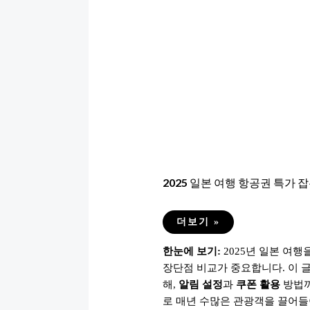
2025 일본 여행 항공권 특가 
2025
더보기 »
일
본
한눈에 보기:
2025년 일본 여행
여
행
장단점 비교가 중요합니다. 이 
항
공
해,
알림 설정
과
쿠폰 활용
방법까
권
특
로 매년 수많은 관광객을 끌어들
가