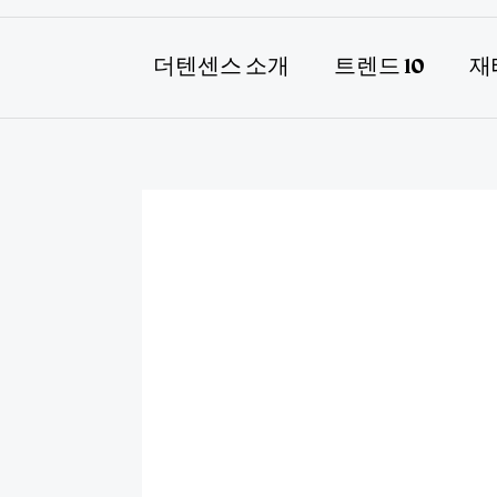
더텐센스 소개
트렌드 10
재