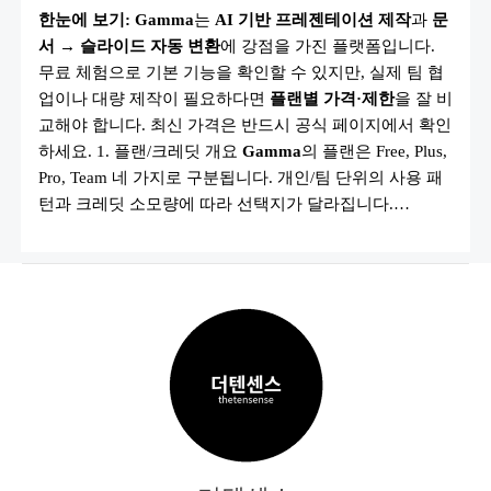
격
한눈에 보기:
Gamma
는
AI 기반 프레젠테이션 제작
과
문
플
랜
서 → 슬라이드 자동 변환
에 강점을 가진 플랫폼입니다.
2025
총
무료 체험으로 기본 기능을 확인할 수 있지만, 실제 팀 협
정
리
업이나 대량 제작이 필요하다면
플랜별 가격·제한
을 잘 비
|
교해야 합니다. 최신 가격은 반드시 공식 페이지에서 확인
FREE·PLUS·PRO·TEAM
비
하세요. 1. 플랜/크레딧 개요
Gamma
의 플랜은 Free, Plus,
교
Pro, Team 네 가지로 구분됩니다. 개인/팀 단위의 사용 패
턴과 크레딧 소모량에 따라 선택지가 달라집니다.…