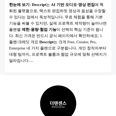
격
한눈에 보기:
Descript
는
AI 기반 오디오·영상 편집
에 특
·
플
화된 플랫폼으로, 텍스트 편집하듯 영상과 음성을 수정할
랜
2025
수 있다는 점에서 독보적입니다. 무료 체험을 통해 기본
총
정
기능을 써볼 수 있지만, 실제 프로젝트 제작량이 늘어나면
리
플랜별
제한·용량·협업 기능
이 선택의 핵심 기준이 됩니
|
FREE·CREATOR·PRO·ENTERPRISE
다. 최신 가격은 반드시 공식 페이지에서 확인하세요. 1.
비
교
플랜/크레딧 개요
Descript
는 크게 Free, Creator, Pro,
Enterprise 네 가지 플랜으로 구분됩니다. 개인 창작자부터
대형 팀까지, 프로젝트 볼륨과 협업 규모에 맞춰 선택지가
달라집니다.…